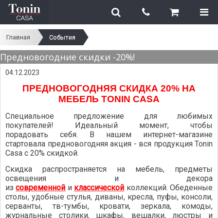
Главная
События
Предновогодние скидки -20%!
04.12.2023
ПРЕДНОВОГОДНЯЯ СКИДКА 20% НА
МЕБЕЛЬ TONIN CASA
Специальное предложение для любимых
покупателей! Идеальный момент, чтобы
порадовать себя.
В нашем интернет-магазине
стартовала предновогодняя акция - вся продукция Tonin
Casa c 20% скидкой.
Скидка распространяется на мебель, предметы
освещения и декора
из
современной
и
классической
коллекций. Обеденные
столы, удобные стулья, диваны, кресла, пуфы, консоли,
серванты, тв-тумбы, кровати, зеркала, комоды,
журнальные столики, шкафы, вешалки, люстры и