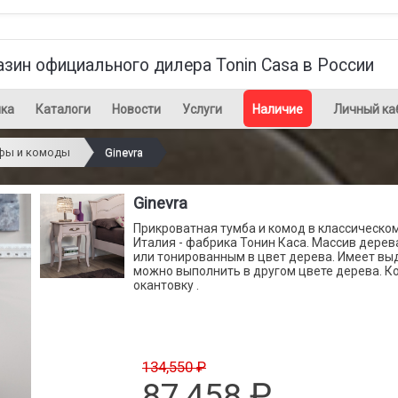
азин официального дилера Tonin Casa в России
ка
Каталоги
Новости
Услуги
Наличие
Личный ка
фы и комоды
Ginevra
Ginevra
Прикроватная тумба и комод в классическом
Италия - фабрика Тонин Каса. Массив дере
или тонированным в цвет дерева. Имеет в
можно выполнить в другом цвете дерева. К
окантовку .
134,550 ₽
87,458
₽