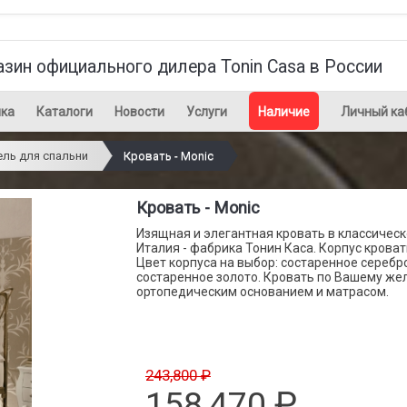
азин официального дилера Tonin Casa в России
ка
Каталоги
Новости
Услуги
Наличие
Личный ка
ль для спальни
Кровать - Monic
Кровать - Monic
Изящная и элегантная кровать в классическ
Италия - фабрика Тонин Каса. Корпус крова
Цвет корпуса на выбор: состаренное серебр
состаренное золото. Кровать по Вашему ж
ортопедическим основанием и матрасом.
243,800 ₽
158,470
₽