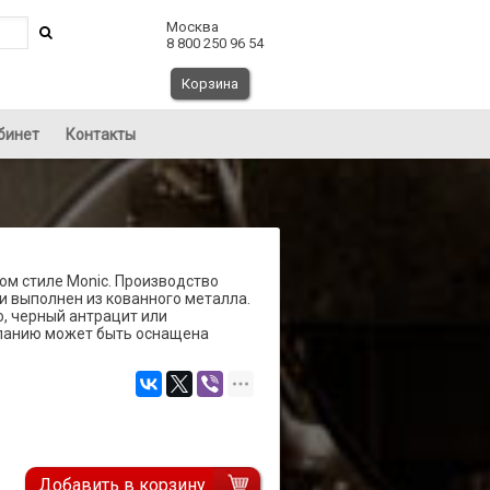
Москва
8 800 250 96 54
Корзина
бинет
Контакты
ом стиле Monic. Производство
ти выполнен из кованного металла.
о, черный антрацит или
еланию может быть оснащена
Добавить в корзину