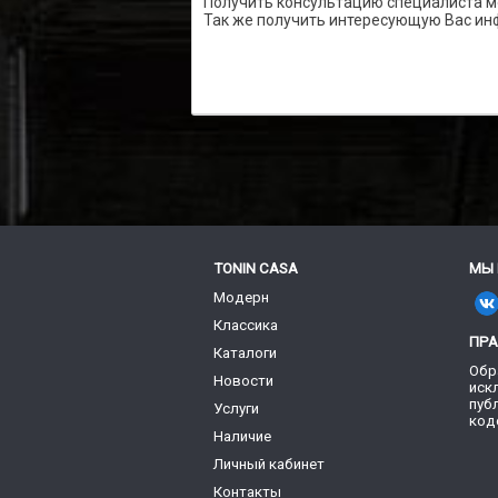
Получить консультацию специалиста м
Так же получить интересующую Вас ин
TONIN CASA
МЫ 
Модерн
Классика
ПР
Каталоги
Обр
Новости
иск
пуб
Услуги
код
Наличие
Личный кабинет
Контакты