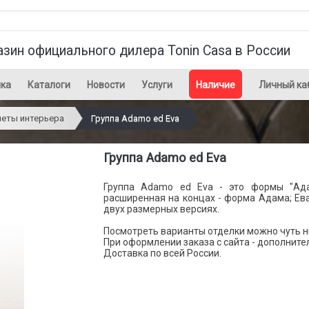
азин официального дилера Tonin Casa в России
ка
Каталоги
Новости
Услуги
Наличие
Личный ка
еты интерьера
Группа Adamo ed Eva
Группа Adamo ed Eva
Группа Adamo ed Eva - это формы "Ад
расширенная на концах - форма Адама; Ева
двух размерных версиях.
Посмотреть варианты отделки можно чуть ни
При оформлении заказа с сайта - дополните
Доставка по всей России.