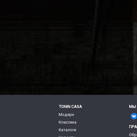
TONIN CASA
МЫ 
Модерн
Классика
ПР
Каталоги
Обр