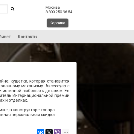
Москва
8 800 250 96 54
Корзина
бинет
Контакты
айне: кушетка, которая становится
тованному механизму. Аксессуар с
 истинной любовью к деталям. Ее
адатель Интернациональной премии
ах и отделках.
же, в конструкторе товара.
льная персональная скидка.