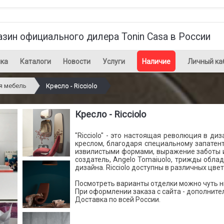
азин официального дилера Tonin Casa в России
ка
Каталоги
Новости
Услуги
Наличие
Личный ка
я мебель
Кресло - Ricciolo
Кресло - Ricciolo
"Ricciolo" - это настоящая революция в диз
креслом, благодаря специальному запатен
извилистыми формами, выражение заботы и
создатель, Angelo Tomaiuolo, трижды обл
дизайна. Ricciolo доступны в различных цвет
Посмотреть варианты отделки можно чуть ни
При оформлении заказа с сайта - дополните
Доставка по всей России.