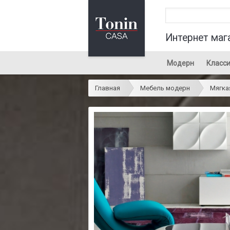
Интернет маг
Модерн
Класси
Главная
Мебель модерн
Мягка