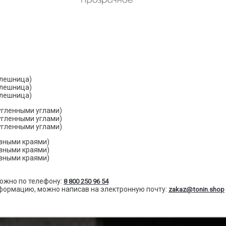
олешница)
олешница)
олешница)
ругленными углами)
ругленными углами)
ругленными углами)
овными краями)
овными краями)
овными краями)
ожно по телефону:
8 800 250 96 54
формацию, можно написав на электронную почту:
zakaz@tonin.shop