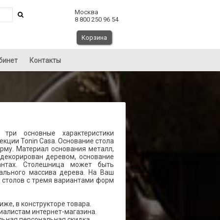
Москва
8 800 250 96 54
Корзина
бинет
Контакты
т три основные характеристики
екции Tonin Casa. Основание стола
рму. Материал основания металл,
декорирован деревом, основание
антах. Столешница может быть
рального массива дерева. На Ваш
 столов с тремя вариантами форм
же, в конструкторе товара.
иалистам интернет-магазина.
льная персональная скидка.