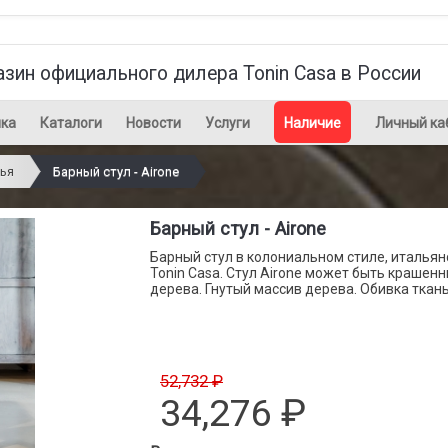
азин официального дилера Tonin Casa в России
ка
Каталоги
Новости
Услуги
Наличие
Личный ка
ья
Барный стул - Airone
Барный стул - Airone
Барный стул в колониальном стиле, итальян
Tonin Casa. Стул Airone может быть крашен
дерева. Гнутый массив дерева. Обивка ткан
52,732 ₽
34,276
₽