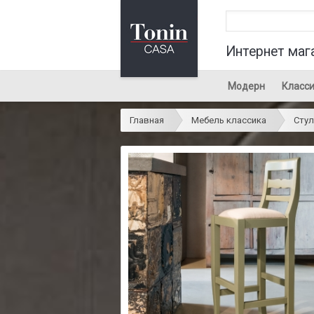
Интернет маг
Модерн
Класси
Главная
Мебель классика
Стул