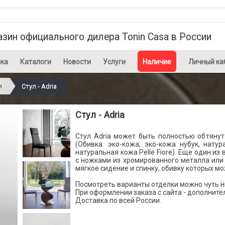
азин официального дилера Tonin Casa в России
ка
Каталоги
Новости
Услуги
Наличие
Личный ка
я
Стул - Adria
Стул - Adria
Стул Adria может быть полностью обтянут
(Обивка: эко-кожа, эко-кожа нубук, нату
натуральная кожа Pelle Fiore). Еще один из
с ножками из хромированного металла или 
мягкое сидение и спинку, обивку которых мо
Посмотреть варианты отделки можно чуть ни
При оформлении заказа с сайта - дополните
Доставка по всей России.