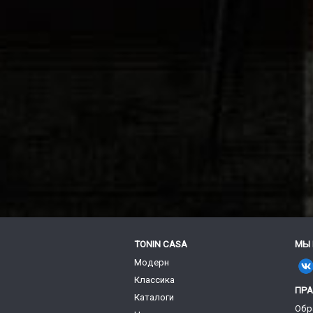
TONIN CASA
МЫ 
Модерн
Классика
ПР
Каталоги
Обр