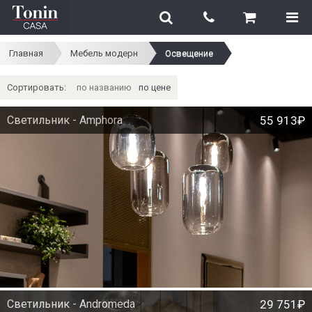
Главная
Мебель модерн
Освещение
Сортировать:
по названию
по цене
Светильник - Amphora
55 913₽
Светильник - Andromeda
29 751₽