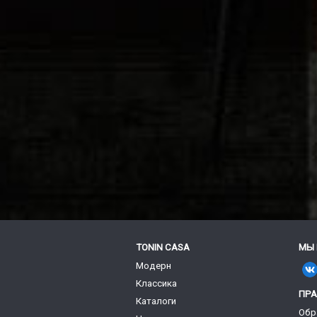
TONIN CASA
МЫ 
Модерн
Классика
ПР
Каталоги
Обр