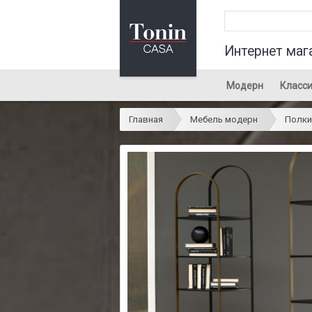
Интернет маг
Модерн
Класси
Главная
Мебель модерн
Полки