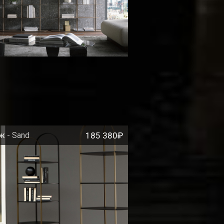
ж - Sand
185 380₽