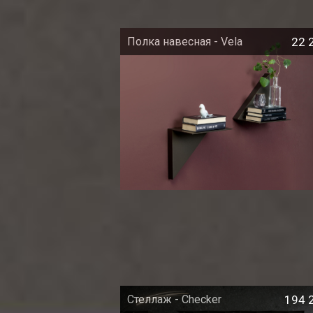
Полка навесная - Vela
22 
Стеллаж - Checker
194 