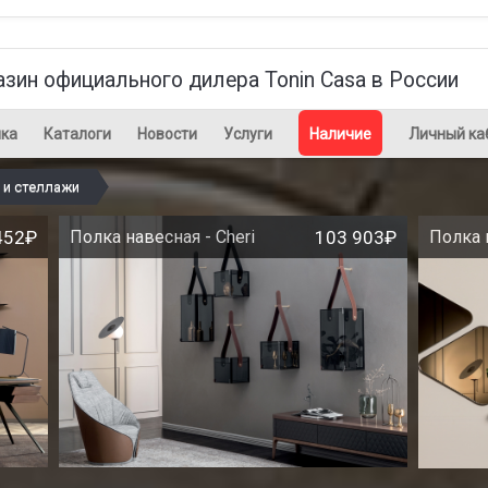
азин официального дилера Tonin Casa в России
ка
Каталоги
Новости
Услуги
Наличие
Личный ка
 и стеллажи
452₽
Полка навесная - Cheri
103 903₽
Полка 