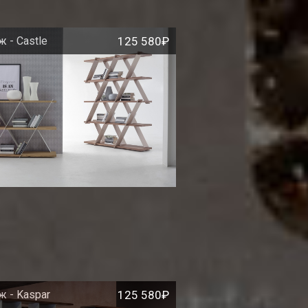
 - Castle
125 580₽
ж - Kaspar
125 580₽