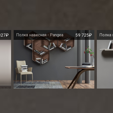
827₽
Полка навесная - Pangea
59 725₽
Полка 