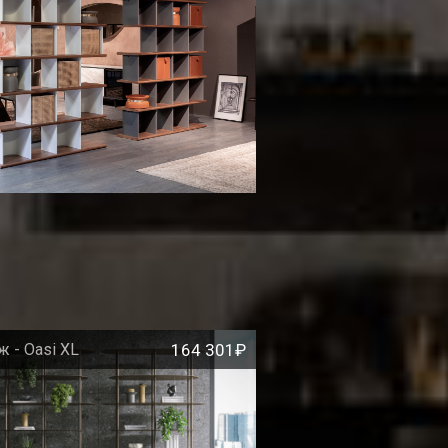
ж - Oasi XL
164 301₽