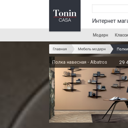
Интернет маг
Модерн
Класси
Главная
Мебель модерн
Полки
Полка навесная - Albatros
29 