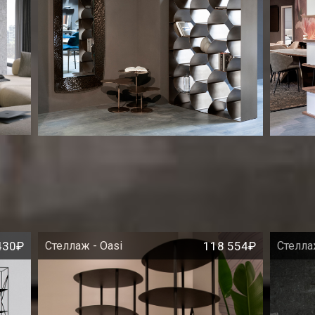
430₽
Стеллаж - Oasi
118 554₽
Стелла