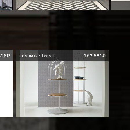
528₽
Стеллаж - Tweet
162 581₽