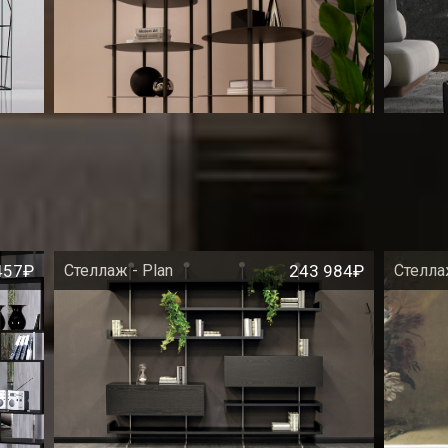
457₽
Стеллаж - Plan
243 984₽
Стелла