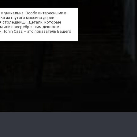
 и уникальна. Особо интересными в
ья из гнутого массива дерева.
я столешницы. Детали, которые
ым или посеребренным декором.
 Tonin Casa – это показатель Вашего