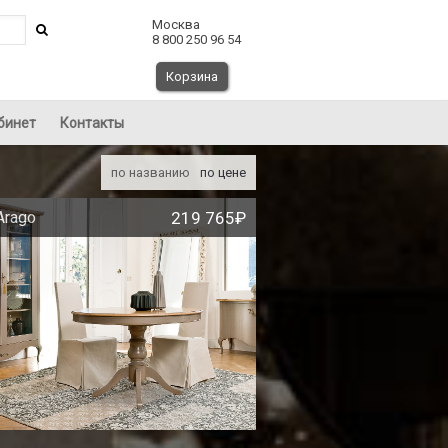
Москва
8 800 250 96 54
Корзина
бинет
Контакты
по названию
по цене
Arago
219 765₽