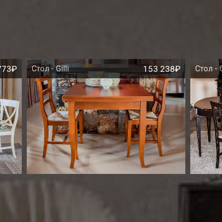
773₽
Стол - Gilli
153 238₽
Стол - 