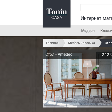
Интернет маг
Модерн
Класси
Главная
Мебель классика
Сто
Стол - Amedeo
242 