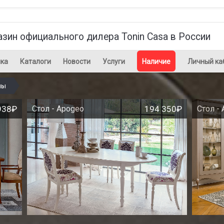
азин официального дилера Tonin Casa в России
ка
Каталоги
Новости
Услуги
Наличие
Личный ка
лы
938₽
Стол - Apogeo
194 350₽
Стол - 