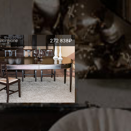
Giorgione
272 838₽